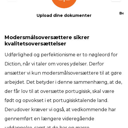
Beta
Upload dine dokumenter
Modersmålsoversættere sikrer
kvalitetsoversættelser
Udførlighed og perfektionisme er to nøgleord for
Diction, når vi taler om vores ydelser. Derfor
ansætter vi kun modersmålsoversættere til at gøre
arbejdet. Det betyder i denne sammenhæng, at de,
der får lov til at oversætte portugisisk, skal være
født og opvokset i et portugisisktalende land.
Derudover kræver vi også, at vedkommende har
gennemført en længere videregående
uddannelse, samt at de har en masse