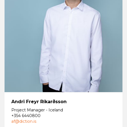
Andri Freyr Ríkarðsson
Project Manager - Iceland
+354 6440800
af@diction.is