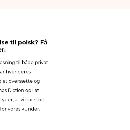
se til polsk? Få
r.
sning til både privat-
har hver deres
ed at oversætte og
os Diction op i at
der, at vi har stort
for vores kunder.