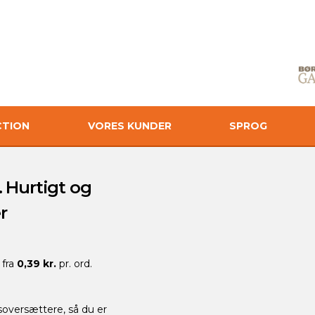
CTION
VORES KUNDER
SPROG
. Hurtigt og
r
 fra
0,39 kr.
pr. ord.
oversættere, så du er