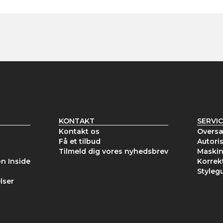
N
KONTAKT
SERVIC
Kontakt os
Oversæ
Få et tilbud
Autori
Tilmeld dig vores nyhedsbrev
Maskin
on Inside
Korrek
Styleg
lser