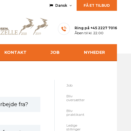
Dansk
FÅ ET TILBUD
Ring på
+45 2227 7016
Åben til kl. 22.00
KONTAKT
JOB
NYHEDER
Job
Bliv
oversætter
rbejde fra?
Bliv
praktikant
Ledige
stillinger