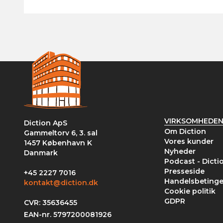
VIRKSOMHEDE
Diction ApS
Om Diction
Gammeltorv 6, 3. sal
Vores kunder
1457 København K
Nyheder
Danmark
Podcast - Dicti
Presseside
+45 2227 7016
Handelsbetinge
kontakt@diction.dk
Cookie politik
GDPR
CVR: 35636455
EAN-nr. 5797200081926