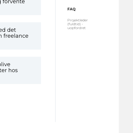
g forvente
FAQ
Projektleder
(fuldtid) -
uopfordret
ed det
m freelance
live
ter hos