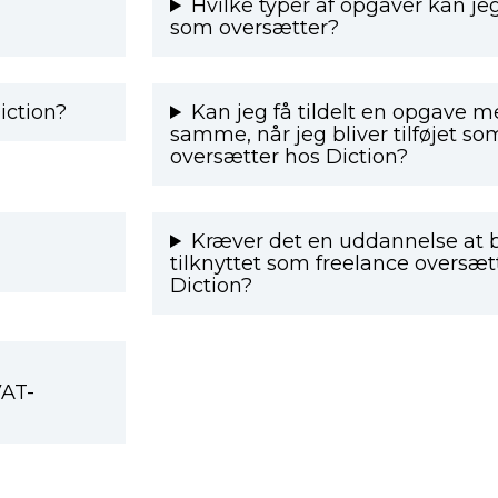
Hvilke typer af opgaver kan je
som oversætter?
iction?
Kan jeg få tildelt en opgave m
samme, når jeg bliver tilføjet so
oversætter hos Diction?
Kræver det en uddannelse at b
tilknyttet som freelance oversæt
Diction?
VAT-