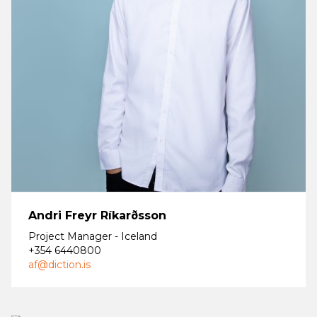
Andri Freyr Ríkarðsson
Project Manager - Iceland
+354 6440800
af@diction.is